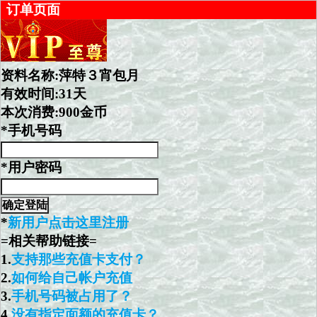
订单页面
资料名称:萍特３宵包月
有效时间:31天
本次消费:900金币
*手机号码
*用户密码
*
新用户点击这里注册
=相关帮助链接=
1.
支持那些充值卡支付？
2.
如何给自己帐户充值
3.
手机号码被占用了？
4.
没有指定面额的充值卡？