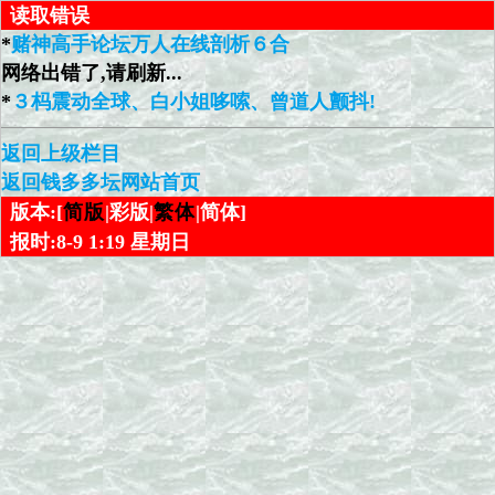
读取错误
*
赌神高手论坛万人在线剖析６合
网络出错了,请刷新...
*
３杩震动全球、白小姐哆嗦、曾道人颤抖!
返回上级栏目
返回钱多多坛网站首页
版本:[
简版
|彩版|
繁体
|简体]
报时:8-9 1:19 星期日