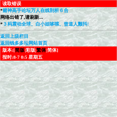
读取错误
*
赌神高手论坛万人在线剖析６合
网络出错了,请刷新...
*
３杩震动全球、白小姐哆嗦、曾道人颤抖!
返回上级栏目
返回钱多多坛网站首页
版本:[
简版
|彩版|
繁体
|简体]
报时:8-7 0:5 星期五