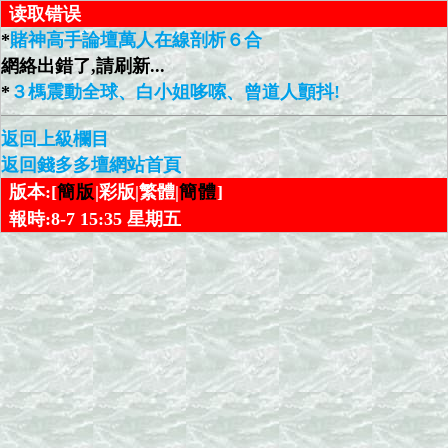
读取错误
*
賭神高手論壇萬人在線剖析６合
網絡出錯了,請刷新...
*
３榪震動全球、白小姐哆嗦、曾道人顫抖!
返回上級欄目
返回錢多多壇網站首頁
版本:[
簡版
|彩版|繁體|
簡體
]
報時:8-7 15:35 星期五