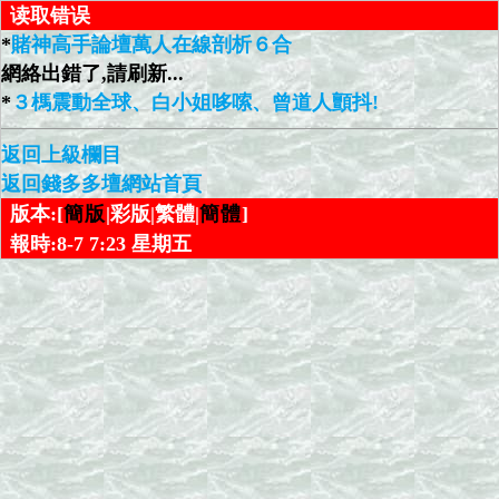
读取错误
*
賭神高手論壇萬人在線剖析６合
網絡出錯了,請刷新...
*
３榪震動全球、白小姐哆嗦、曾道人顫抖!
返回上級欄目
返回錢多多壇網站首頁
版本:[
簡版
|彩版|繁體|
簡體
]
報時:8-7 7:23 星期五