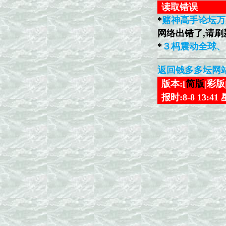
读取错误
*
赌神高手论坛万
网络出错了,请刷新
*
３杩震动全球、
返回钱多多坛网
版本:[
简版
|彩版
报时:8-8 13:4