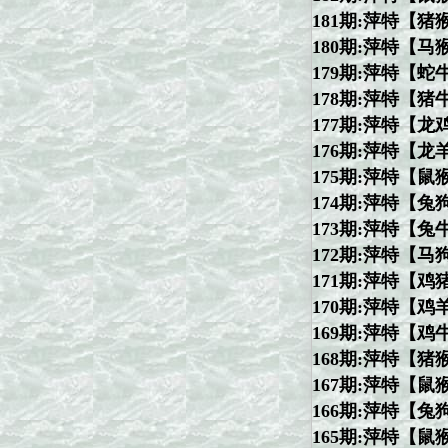
181期:萍特【
180期:萍特【
179期:萍特【
178期:萍特【
177期:萍特【
176期:萍特【
175期:萍特【
174期:萍特【
173期:萍特【
172期:萍特【
171期:萍特【
170期:萍特【
169期:萍特【
168期:萍特【
167期:萍特【
166期:萍特【
165期:萍特【