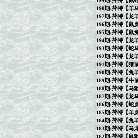
199期:萍特【
198期:萍特【
197期:萍特【
196期:萍特【
195期:萍特【
194期:萍特【
193期:萍特【
192期:萍特【
191期:萍特【
190期:萍特【
189期:萍特【
188期:萍特【
187期:萍特【
186期:萍特【
185期:萍特【
184期:萍特【
183期:萍特【
182期:萍特【