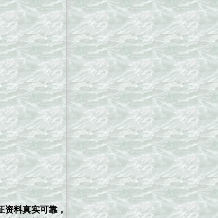
证资料真实可靠，