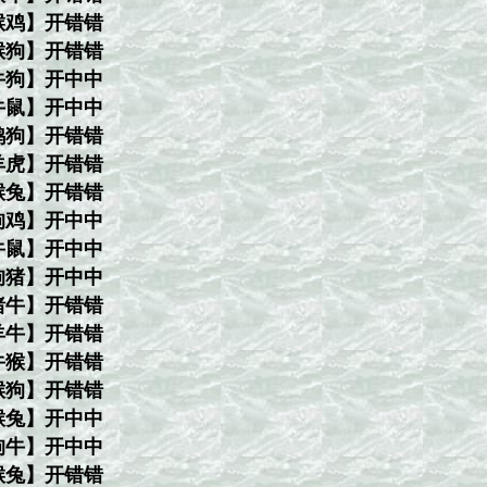
猪猴鸡】开错错
马猴狗】开错错
蛇牛狗】开中中
猪牛鼠】开中中
龙鸡狗】开错错
龙羊虎】开错错
鼠猴兔】开错错
兔狗鸡】开中中
兔牛鼠】开中中
马狗猪】开中中
鸡猪牛】开错错
鸡羊牛】开错错
鸡牛猴】开错错
猪猴狗】开错错
鼠猴兔】开中中
兔狗牛】开中中
鼠猴兔】开错错