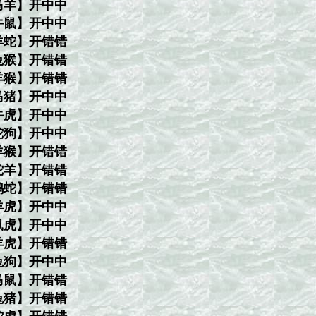
狗马羊】开中中
蛇牛鼠】开中中
鼠羊蛇】开错错
鸡兔猴】开错错
兔羊猴】开错错
蛇马猪】开中中
龙牛虎】开中中
龙蛇狗】开中中
龙羊猴】开错错
鼠蛇羊】开错错
鼠鸡蛇】开错错
龙羊虎】开中中
鸡鼠虎】开中中
龙羊虎】开错错
猴兔狗】开中中
龙马鼠】开错错
龙兔猪】开错错