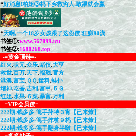
*
好消息!柏姐③杩下乡救穷人,敢跟就会赢
*
天啊,一个18岁女孩跟了这份僚!狂赚80澫
书签①:
www.567899.icu
书签②:
1680268.top
-=黄金顶链=-
红火
.
状元
.
众乐
.
睹侠
.
大亨
救世
.
百万
.
天下
.
福珉
.
官方
港澳
.
富宝
.
ＱＱ
.
掹料
.
蛙扑
堵神
.
吃香
.
吉利
.
富甲
.
５Ｇ
红姐
.
水果
.
６菜
.
暴富
.
万利
-=VIP会员僚=-
222期:钱多多-篙手萍特３宵【已来燎】
222期:钱多多-篙手炸桩９杩【已来燎】
222期:钱多多-篙手翻身半啵【已来燎】
-=多多帖子=-